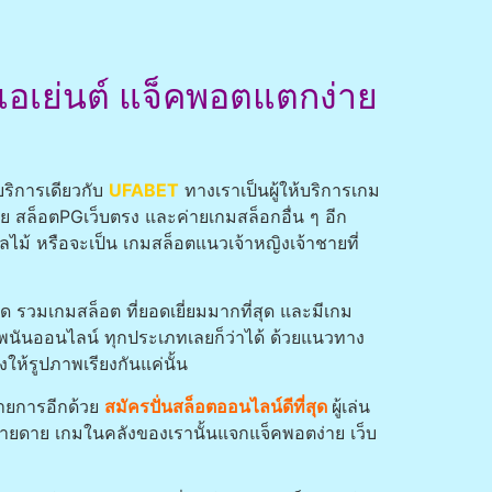
านเอเย่นต์ แจ็คพอตแตกง่าย
บริการเดียวกับ
UFABET
ทางเราเป็นผู้ให้บริการเกม
าย สล็อตPGเว็บตรง และค่ายเกมสล็อกอื่น ๆ อีก
ลไม้ หรือจะเป็น เกมสล็อตแนวเจ้าหญิงเจ้าชายที่
ด รวมเกมสล็อต ที่ยอดเยี่ยมมากที่สุด และมีเกม
กมพนันออนไลน์ ทุกประเภทเลยก็ว่าได้ ด้วยแนวทาง
งให้รูปภาพเรียงกันแค่นั้น
รายการอีกด้วย
สมัครปั่นสล็อตออนไลน์ดีที่สุด
ผู้เล่น
บบง่ายดาย เกมในคลังของเรานั้นแจกแจ็คพอตง่าย เว็บ