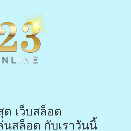
ุด เว็บสล็อต
สล็อต กับเราวันนี้