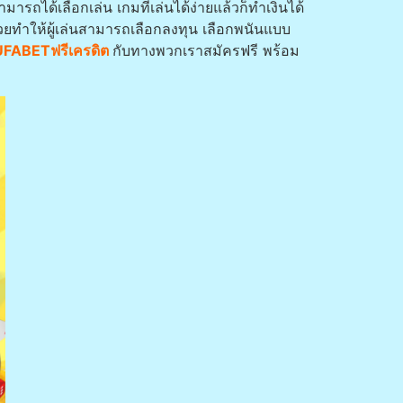
มารถได้เลือกเล่น เกมที่เล่นได้ง่ายแล้วก็ทำเงินได้
วยทำให้ผู้เล่นสามารถเลือกลงทุน เลือกพนันแบบ
บUFABETฟรีเครดิต
กับทางพวกเราสมัครฟรี พร้อม