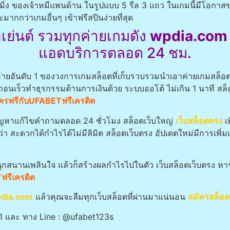
้งมิ่ง ของเจ้าหมีแพนด้าน ในรูปแบบ 5 รีล 3 แถว ในเกมนี้มีโอกา
ากกว่าเกมอื่นๆ เข้าฟรีสปินง่ายที่สุด
เย่นต์ รวมทุกค่ายเกมดัง
wpdia.com
แอดบริการตลอด 24 ชม.
ายอันดับ 1 ของวงการเกมสล็อตที่เก็บรวบรวมนำเอาค่ายเกมสล็อตเว็บ
เร็วทำธุรกรรมด้านการเงินด้วย ระบบออโต้ ไม่เกิน 1 นาที สล็
ัครฟรีกับUFABETฟรีเครดิต
าแก้ไขคำถามตลอด 24 ชั่วโมง สล็อตเว็บใหญ่
เว็บสล็อตตรง
เพ
่า สะดวกได้กำไรได้ไม่มีลิมิต สล็อตเว็บตรง อัปเดตใหม่มีการเพิ่
ุกสนานเพลินใจ แล้วก็สร้างผลกำไรไปในตัว เว็บสล็อตเว็บตรง หาราย
ฟรีเครดิต
dia.com
แล้วคุณจะลืมทุกเว็บสล็อตที่ผ่านมาแน่นอน
สมัครสล็อต
721 และ ทาง Line : @ufabet123s