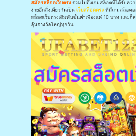
สมัครสล็อตเว็บตรง
รวมไปถึงเกมสล็อตที่ได้รับความน
ง่ายอีกสิ่งเดียวกันเป็น
เว็บสล็อตตรง
ที่มีเกมสล็อตอ
สล็อตเว็บตรงเดิมพันขั้นต่ำเพียงแค่ 10 บาท และก็
ลุ้นรางวัลใหญ่ทุกวัน