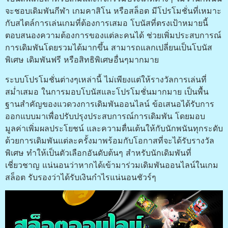
จะชอบเดิมพันกีฬา เกมคาสิโน หรือสล็อต มีโปรโมชั่นที่เหมาะ
กับสไตล์การเล่นเกมที่ต้องการเสมอ โบนัสที่ตรงเป้าหมายนี้
ตอบสนองความต้องการของแต่ละคนได้ ช่วยเพิ่มประสบการณ์
การเดิมพันโดยรวมได้มากขึ้น สามารถแลกเปลี่ยนเป็นโบนัส
พิเศษ เดิมพันฟรี หรือสิทธิพิเศษอื่นๆมากมาย
ระบบโปรโมชั่นต่างๆเหล่านี้ ไม่เพียงแต่ให้รางวัลการเล่นที่
สม่ำเสมอ ในการมอบโบนัสและโปรโมชั่นมากมาย เป็นพื้น
ฐานสำคัญของแวดวงการเดิมพันออนไลน์ ข้อเสนอได้รับการ
ออกแบบมาเพื่อปรับปรุงประสบการณ์การเดิมพัน โดยมอบ
มูลค่าเพิ่มผลประโยชน์ และความตื่นเต้นให้กับนักพนันทุกระดับ
ด้วยการเดิมพันแต่ละครั้งมาพร้อมกับโอกาสที่จะได้รับรางวัล
พิเศษ ทำให้เป็นตัวเลือกอันดับต้นๆ สำหรับนักเดิมพันที่
เชี่ยวชาญ แน่นอนว่าหากได้เข้ามาร่วมเดิมพันออนไลน์ในเกม
สล็อต รับรองว่าได้รับเงินกำไรแน่นอนชัวร์ๆ