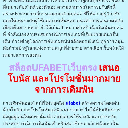
ทางเว็บพนันออนไลน์สร้างความมั่นใจว่าผู้เล่นทุกคน จะพบเกม
ที่เหมาะกับสไตล์ของตัวเอง ความสามารถในการปรับตัวนี้
สร้างประสบการณ์การเล่นเกมส่วนบุคคล ที่ให้ความรู้สึกปรับ
แต่งให้เหมาะกับผู้ใช้แต่ละคนชื่นชอบ แนวคิดการเล่นเกมมีตัว
เลือกที่หลากหลาย ทำให้เป็นเป้าหมายสำหรับนักเดิมพันทุกคน
ที่ กำลังมองหาประสบการณ์การเล่นเกมที่เรียบง่ายแต่น่าตื่น
เต้น ก้าวเข้าสู่โลกการเล่นเกมพนันสล็อตออนไลน์ ทุกการหมุน
คือก้าวเข้าสู่โลกแห่งความสนุกที่ง่ายดาย หากเลือกเว็บพนันให้
เหมาะแก่การลงทุน
สล็อตUFABETเว็บตรง
เสนอ
โบนัส และโปรโมชั่นมากมาย
จากการเดิมพัน
การเดิมพันออนไลน์ที่ไม่หยุดนิ่ง
ufabet
สร้างความโดดเด่น
ด้วยโบนัสและโปรโมชั่นสุดพิเศษมากมาย ไม่ได้เป็นเพียงการ
ดึงดูดผู้เล่นใหม่เท่านั้น ถือว่าเป็นการให้รางวัลและยกระดับ
ประสบการณ์การเดิมพัน สำหรับสมาชิกของเว็บพนันเท่านั้น