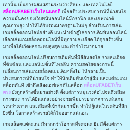
เท่านั้น เป็นการผสมผสานระหว่างศิลปะ และเทคโนโลยี
สล็อตUFABETเว็บไหนแตกดี
เพื่อสร้างประสบการณ์ที่น่าสนใจ
ความมั่นคงของเว็บพนันออนไลน์มีกราฟิก และเอฟเฟกต์
คุณภาพสูง ทำให้ได้รับรองมาตรฐานใหม่ๆ สำหรับนการเล่น
เกมสล็อตออนไลน์อย่างดี แนะนำเข้าสู่โลกการเดิมพันออนไลน์
เลือกเล่นเกมสล็อตออนไลน์ที่มีทุกรายละเอียด ได้ถูกสร้างขึ้น
มาเพื่อให้เกิดผลกระทบสูงสุด และทำกำไรมากมาย
เกมสล็อตออนไลน์เปรียบการเดิมพันที่มีสีสันสดใส รายละเอียด
ที่ซับซ้อน และแอนิเมชั่นที่ไหลลื่น ความสดใสของภาพนี้
เปลี่ยนการเล่นเกมสล็อตแบบเดิมๆทิ้งไป ให้กลายเป็น
ประสบการณ์ที่น่าสนใจ ทำให้นักเดิมพันเข้าสู่ธีม และแต่ละเกม
สล็อตทันที เข้าถึงเสียงเอฟเฟกต์ในสล็อต
สล็อตUFABETเว็บ
ตรง
ยังถูกสร้างขึ้นมาอย่างดี ตั้งแต่การหมุนวงล้อไปจนถึงเสียง
การชนะ การได้ยินแต่ละอย่างช่วยเพิ่มบรรยากาศการเล่นเกม
ระหว่างภาพ และเสียงที่เข้ากันมากขึ้น ทำให้ผู้เล่นในระดับที่ลึก
ยิ่งขึ้น โอกาสสร้างรายได้ก็ไม่อยากแน่นอน
เกมสล็อตแต่ละเกมมีมากกว่าโอกาสที่จะชนะ ธีมมีตั้งแต่การ