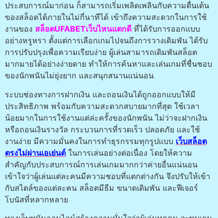
ประสบการณ์มาก่อน ก็สามารถเริ่มเพลิดเพลินกับความตื่นเต้น
ของสล็อตได้ภายในไม่กี่นาทีได้ เข้าถึงความสะดวกในการใช้
งานของ
สล็อตUFABETเว็บไหนแตกดี
ที่ได้รับการออกแบบ
อย่างหรูหรา ตั้งแต่การเลือกเกมไปจนถึงการวางเดิมพัน ได้รับ
การปรับปรุงเพื่อความเรียบง่าย ผู้เล่นสามารถเดิมพันสล็อต
มากมายได้อย่างง่ายดาย ทำให้การค้นหาและเล่นเกมที่ชื่นชอบ
ของนักพนันไม่ยุ่งยาก และสนุกสนานแน่นอน
ระบบช่องทางการฝากเงิน และถอนเงินได้ถูกออกแบบให้มี
ประสิทธิภาพ พร้อมกับความสะดวกสบายมากที่สุด ใช้เวลา
น้อยมากในการใช้งานแต่ล่ะครั้งของนักพนัน ไม่ว่าจะฝากเงิน
หรือถอนเงินรางวัล กระบวนการที่รวดเร็ว ปลอดภัย และใช้
งานง่าย มีความมั่นคงในการทำธุรกรรมทุกรูปแบบ
เว็บสล็อต
ตรงไม่ผ่านเอเย่นต์
ในการเล่นอย่างต่อเนื่อง โดยให้ความ
สำคัญกับประสบการณ์การเล่นเกมมากกว่าค่ายอื่นแน่นอน
เข้าใจว่าผู้เล่นแต่ละคนมีความชอบที่แตกต่างกัน จึงปรับให้เข้า
กับสไตล์ของแต่ละคน สล็อตมีธีม ขนาดเดิมพัน และฟีเจอร์
โบนัสที่หลากหลาย