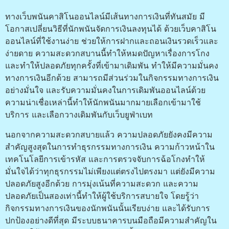
ทางเว็บพนันคาสิโนออนไลน์มีเส้นทางการเงินที่ทันสมัย มี
โอกาสเปลี่ยนวิธีที่นักพนันจัดการเงินลงทุนได้ ด้วยเว็บคาสิโน
ออนไลน์ที่ใช้งานง่าย ช่วยให้การฝากและถอนเงินรวดเร็วและ
ง่ายดาย ความสะดวกสบานนี้ทำให้หมดปัญหาเรื่องการโกง
และทำให้ปลอดภัยทุกครั้งที่เข้ามาเดิมพัน ทำให้มีความมั่นคง
ทางการเงินอีกด้วย สามารถมีส่วนร่วมในกิจกรรมทางการเงิน
อย่างมั่นใจ และรับความมั่นคงในการเดิมพันออนไลน์ด้วย
ความน่าเชื่อเหล่านี้ทำให้นักพนันมากมายเลือกเข้ามาใช้
บริการ และเลือกวางเดิมพันกับเว็บยูฟ่าเบท
นอกจากความสะดวกสบายแล้ว ความปลอดภัยยังคงมีความ
สำคัญสูงสุดในการทำธุรกรรมทางการเงิน ความก้าวหน้าใน
เทคโนโลยีการเข้ารหัส และการตรวจจับการฉ้อโกงทำให้
มั่นใจได้ว่าทุกธุรกรรมไม่เพียงแต่ตรงไปตรงมา แต่ยังมีความ
ปลอดภัยสูงอีกด้วย การมุ่งเน้นที่ความสะดวก และความ
ปลอดภัยเป็นสองเท่านี้ทำให้ผู้ใช้บริการสบายใจ โดยรู้ว่า
กิจกรรมทางการเงินของนักพนันนั้นเรียบง่าย และได้รับการ
ปกป้องอย่างดีที่สุด มีระบบธนาคารบนมือถือมีความสำคัญใน