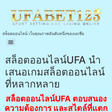
สล็อตออนไลน์ เว็บคุณภาพอันดับหนึ่งของเอเชีย
สล็อตออนไลน์UFA นำ
เสนอเกมสล็อตออนไลน์
ที่หลากหลาย
สล็อตออนไลน์UFA ตอบสนอง
ความต้องการ และสไตล์ที่แตก