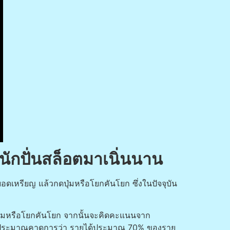
นักปั่นสล็อตมาเนิ่นนาน
อดเหรียญ แล้วกดปุ่มหรือโยกคันโยก ซึ่งในปัจจุบัน
ุ่มหรือโยกคันโยก จากนั้นจะคิดคะแนนจาก
 มีผู้ประมาณคาดการว่า รายได้ประมาณ 70% ของราย