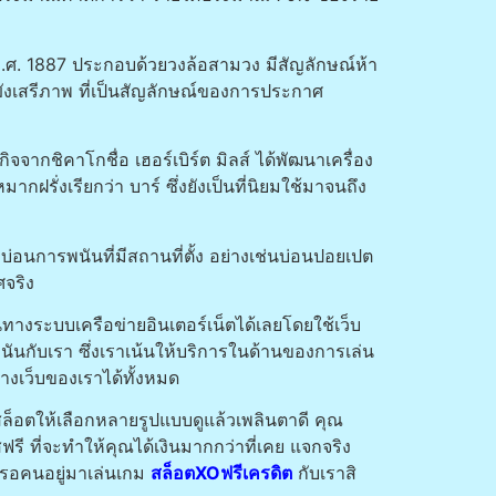
 ค.ศ. 1887 ประกอบด้วยวงล้อสามวง มีสัญลักษณ์ห้า
ระฆังเสรีภาพ ที่เป็นสัญลักษณ์ของการประกาศ
จากชิคาโกชื่อ เฮอร์เบิร์ต มิลส์ ได้พัฒนาเครื่อง
กฝรั่งเรียกว่า บาร์ ซึ่งยังเป็นที่นิยมใช้มาจนถึง
บ่อนการพนันที่มีสถานที่ตั้ง อย่างเช่นบ่อนปอยเปต
ศจริง
ทางระบบเครือข่ายอินเตอร์เน็ตได้เลยโดยใช้เว็บ
พนันกับเรา ซึ่งเราเน้นให้บริการในด้านของการเล่น
างเว็บของเราได้ทั้งหมด
สล็อตให้เลือกหลายรูปแบบดูแล้วเพลินตาดี คุณ
ฟรี ที่จะทำให้คุณได้เงินมากกว่าที่เคย แจกจริง
ตรอคนอยู่มาเล่นเกม
สล็อตXOฟรีเครดิต
กับเราสิ