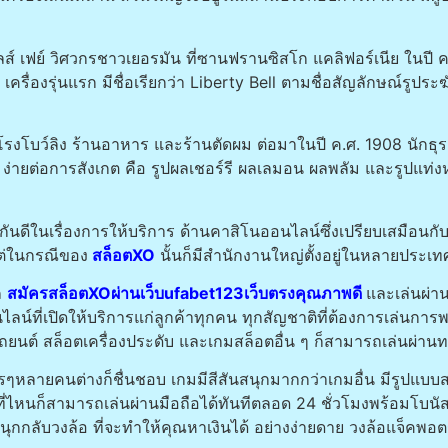
ลส์ เฟย์ วิศวกรชาวเยอรมัน ที่ซานฟรานซิสโก แคลิฟอร์เนีย ในปี
เครื่องรุ่นแรก มีชื่อเรียกว่า Liberty Bell ตามชื่อสัญลักษณ์รูป
รงโบว์ลิง ร้านอาหาร และร้านตัดผม ต่อมาในปี ค.ศ. 1908 นักธุรกิจ
ตา ง่ายต่อการสังเกต คือ รูปผลเชอร์รี ผลเลมอน ผลพลัม และรูปแท่งหมา
ันดีในเรื่องการให้บริการ ด้านคาสิโนออนไลน์ซึ่งเปรียบเสมือนกับ
แต่ในกรณีของ
สล็อตXO
นั้นก็มีสำนักงานใหญ่ตั้งอยู่ในหลายประเท
ถ
สมัครสล็อตXOผ่านเว็บufabet123เว็บตรงคุณภาพดี
และเล่นผ่าน
ลน์ที่เปิดให้บริการแก่ลูกค้าทุกคน ทุกสัญชาติที่ต้องการเล่นการ
ถยนต์ สล็อตเครื่องประดับ และเกมสล็อตอื่น ๆ ก็สามารถเล่นผ่านท
ครๆหลายคนต่างก็ชื่นชอบ เกมมีสีสันสนุกมากกว่าเกมอื่น มีรูปแบบ
ี่ไหนก็สามารถเล่นผ่านมือถือได้ทันทีตลอด 24 ชั่วโมง
พร้อมโบนัส
นุกกลับวงล้อ ที่จะทำให้คุณหาเงินได้ อย่างง่ายดาย วงล้อแจ็คพอ