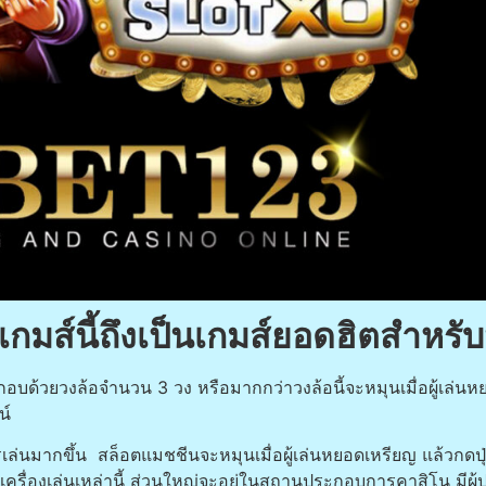
มส์นี้ถึงเป็นเกมส์ยอดฮิตสำหรับ
อบด้วยวงล้อจำนวน 3 วง หรือมากกว่าวงล้อนี้จะหมุนเมื่อผู้เล่นหย
น์
่นมากขึ้น สล็อตแมชชีนจะหมุนเมื่อผู้เล่นหยอดเหรียญ แล้วกดป
มุน เครื่องเล่นเหล่านี้ ส่วนใหญ่จะอยู่ในสถานประกอบการคาสิโน